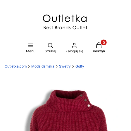
Produkty w koszy
Otwórz wyszukiwarkę
Menu
Szukaj
Zaloguj się
Koszyk
Outletka.com
Moda damska
Swetry
Golfy