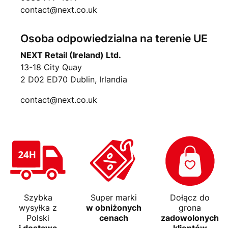
contact@next.co.uk
Osoba odpowiedzialna na terenie UE
NEXT Retail (Ireland) Ltd.
13-18 City Quay
2 D02 ED70 Dublin, Irlandia
contact@next.co.uk
Szybka
Super marki
Dołącz do
wysyłka z
w obniżonych
grona
Polski
cenach
zadowolonych
i dostawa
klientów