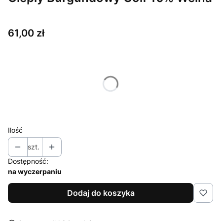
Cena
61,00 zł
Wybierz wariant produktu:
Poszczególne warianty mogą różnić się ceną
*
Rozmiar
36 / S
Ilość
szt.
Dostępność:
na wyczerpaniu
Dodaj do koszyka