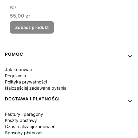
PRODUCENT
F&F
Cena
55,00 zł
Zobacz produkt
Linki w stopce
POMOC
Jak kupować
Regulamin
Polityka prywatności
Najczęściej zadawane pytania
DOSTAWA I PŁATNOŚCI
Faktury i paragony
Koszty dostawy
Czas realizacji zamówień
Sposoby płatności