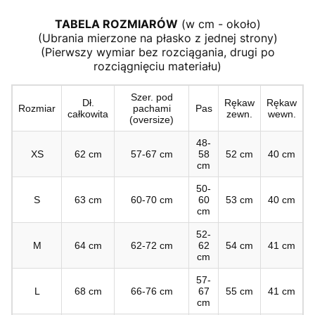
TABELA ROZMIARÓW
(w cm - około)
(Ubrania mierzone na płasko z jednej strony)
(Pierwszy wymiar bez rozciągania, drugi po
rozciągnięciu materiału)
Szer. pod
Dł.
Rękaw
Rękaw
Rozmiar
pachami
Pas
całkowita
zewn.
wewn.
(oversize)
48-
XS
62 cm
57-67 cm
58
52 cm
40 cm
cm
50-
S
63 cm
60-70 cm
60
53 cm
40 cm
cm
52-
M
64 cm
62-72 cm
62
54 cm
41 cm
cm
57-
L
68 cm
66-76 cm
67
55 cm
41 cm
cm