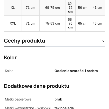
62-
XL
71 cm
69-79 cm
72
56 cm
41 cm
cm
68-
XXL
71 cm
75-83 cm
76
65 cm
43 cm
cm
Cechy produktu
Kolor
Kolor
Odcienie szarości i srebra
Dodatkowe dane produktu
Metki papierowe
brak
Metki wewnętrzne - wszywki
tak posiada