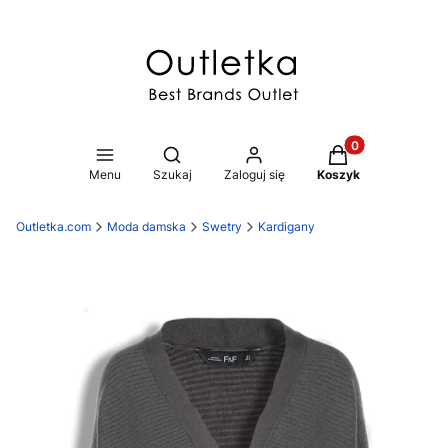
Produkty w koszy
Otwórz wyszukiwarkę
Menu
Szukaj
Zaloguj się
Koszyk
Outletka.com
Moda damska
Swetry
Kardigany