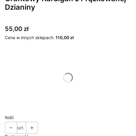
Dzianiny
Cena
55,00 zł
Cena w innych sklepach:
110,00 zł
Wybierz wariant produktu:
Poszczególne warianty mogą różnić się ceną
*
Rozmiar
34 / XS
36 / S
44 / XXL
Ilość
szt.