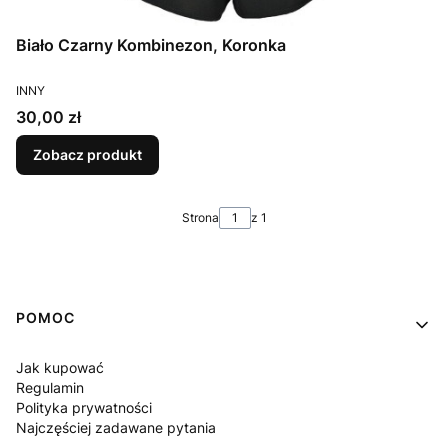
Biało Czarny Kombinezon, Koronka
PRODUCENT
INNY
Cena
30,00 zł
Zobacz produkt
Strona
z 1
Linki w stopce
POMOC
Jak kupować
Regulamin
Polityka prywatności
Najczęściej zadawane pytania