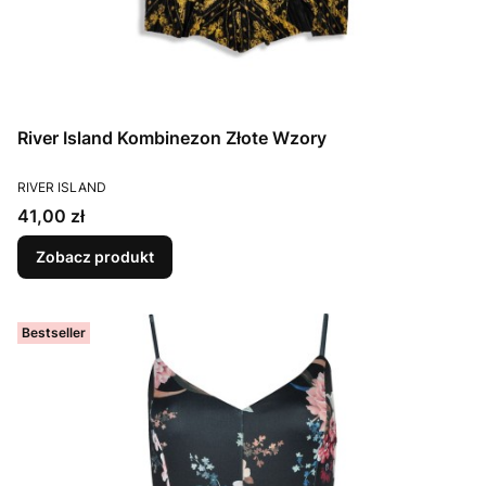
River Island Kombinezon Złote Wzory
PRODUCENT
RIVER ISLAND
Cena
41,00 zł
Zobacz produkt
Bestseller