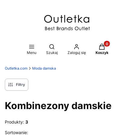
Produkty w koszy
Otwórz wyszukiwarkę
Menu
Szukaj
Zaloguj się
Koszyk
Outletka.com
Moda damska
Filtry
Kombinezony damskie
Produkty:
3
Lista produktów
Sortowanie: