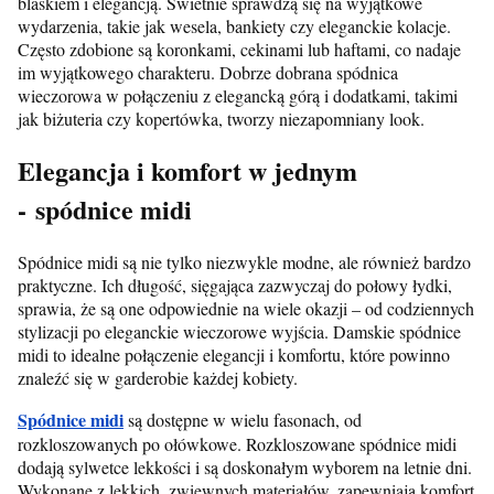
blaskiem i elegancją. Świetnie sprawdzą się na wyjątkowe
wydarzenia, takie jak wesela, bankiety czy eleganckie kolacje.
Często zdobione są koronkami, cekinami lub haftami, co nadaje
im wyjątkowego charakteru. Dobrze dobrana spódnica
wieczorowa w połączeniu z elegancką górą i dodatkami, takimi
jak biżuteria czy kopertówka, tworzy niezapomniany look.
Elegancja i komfort w jednym
- spódnice midi
Spódnice midi są nie tylko niezwykle modne, ale również bardzo
praktyczne. Ich długość, sięgająca zazwyczaj do połowy łydki,
sprawia, że są one odpowiednie na wiele okazji – od codziennych
stylizacji po eleganckie wieczorowe wyjścia. Damskie spódnice
midi to idealne połączenie elegancji i komfortu, które powinno
znaleźć się w garderobie każdej kobiety.
Spódnice midi
są dostępne w wielu fasonach, od
rozkloszowanych po ołówkowe. Rozkloszowane spódnice midi
dodają sylwetce lekkości i są doskonałym wyborem na letnie dni.
Wykonane z lekkich, zwiewnych materiałów, zapewniają komfort