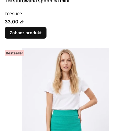
Teksturowana spódnica mini
PRODUCENT
TOPSHOP
Cena
33,00 zł
Zobacz produkt
Bestseller