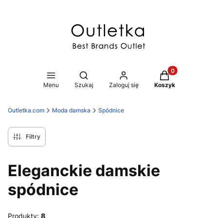
Produkty w koszy
Otwórz wyszukiwarkę
Menu
Szukaj
Zaloguj się
Koszyk
Outletka.com
Moda damska
Spódnice
Filtry
Eleganckie damskie
spódnice
Produkty:
8