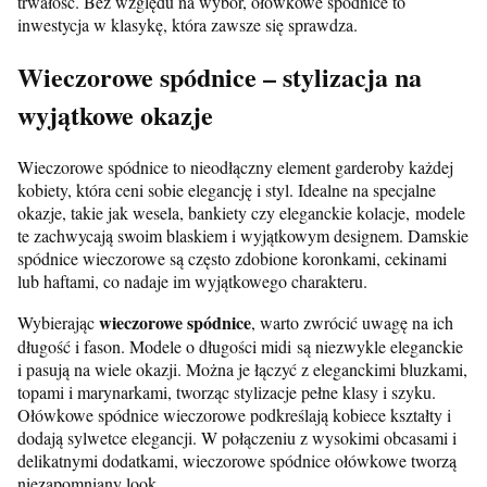
trwałość. Bez względu na wybór, ołówkowe spódnice to
inwestycja w klasykę, która zawsze się sprawdza.
Wieczorowe spódnice – stylizacja na
wyjątkowe okazje
Wieczorowe spódnice to nieodłączny element garderoby każdej
kobiety, która ceni sobie elegancję i styl. Idealne na specjalne
okazje, takie jak wesela, bankiety czy eleganckie kolacje, modele
te zachwycają swoim blaskiem i wyjątkowym designem. Damskie
spódnice wieczorowe są często zdobione koronkami, cekinami
lub haftami, co nadaje im wyjątkowego charakteru.
wieczorowe spódnice
Wybierając
, warto zwrócić uwagę na ich
długość i fason. Modele o długości midi są niezwykle eleganckie
i pasują na wiele okazji. Można je łączyć z eleganckimi bluzkami,
topami i marynarkami, tworząc stylizacje pełne klasy i szyku.
Ołówkowe spódnice wieczorowe podkreślają kobiece kształty i
dodają sylwetce elegancji. W połączeniu z wysokimi obcasami i
delikatnymi dodatkami, wieczorowe spódnice ołówkowe tworzą
niezapomniany look.