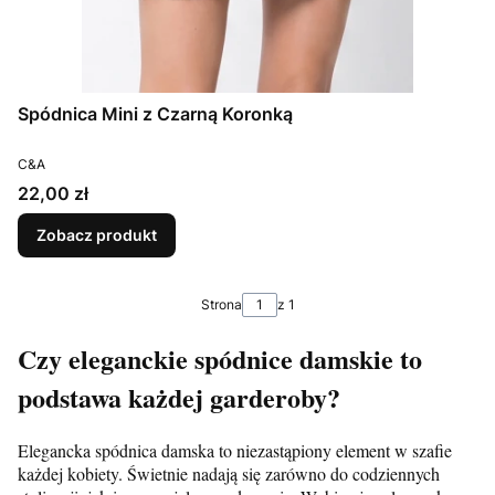
Spódnica Mini z Czarną Koronką
PRODUCENT
C&A
Cena
22,00 zł
Zobacz produkt
Strona
z 1
Czy eleganckie spódnice damskie to
podstawa każdej garderoby?
Elegancka spódnica damska to niezastąpiony element w szafie
każdej kobiety. Świetnie nadają się zarówno do codziennych