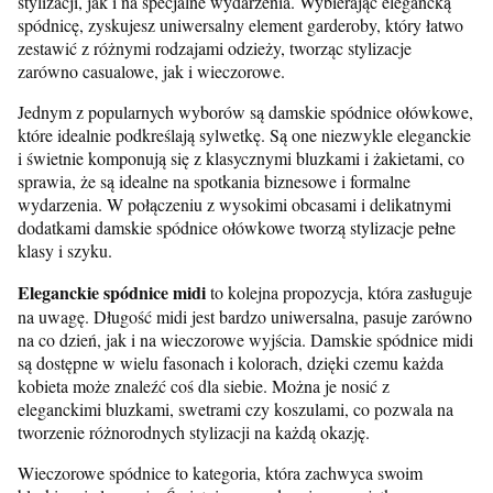
stylizacji, jak i na specjalne wydarzenia. Wybierając elegancką
spódnicę, zyskujesz uniwersalny element garderoby, który łatwo
zestawić z różnymi rodzajami odzieży, tworząc stylizacje
zarówno casualowe, jak i wieczorowe.
Jednym z popularnych wyborów są damskie spódnice ołówkowe,
które idealnie podkreślają sylwetkę. Są one niezwykle eleganckie
i świetnie komponują się z klasycznymi bluzkami i żakietami, co
sprawia, że są idealne na spotkania biznesowe i formalne
wydarzenia. W połączeniu z wysokimi obcasami i delikatnymi
dodatkami damskie spódnice ołówkowe tworzą stylizacje pełne
klasy i szyku.
Eleganckie spódnice midi
to kolejna propozycja, która zasługuje
na uwagę. Długość midi jest bardzo uniwersalna, pasuje zarówno
na co dzień, jak i na wieczorowe wyjścia. Damskie spódnice midi
są dostępne w wielu fasonach i kolorach, dzięki czemu każda
kobieta może znaleźć coś dla siebie. Można je nosić z
eleganckimi bluzkami, swetrami czy koszulami, co pozwala na
tworzenie różnorodnych stylizacji na każdą okazję.
Wieczorowe spódnice to kategoria, która zachwyca swoim