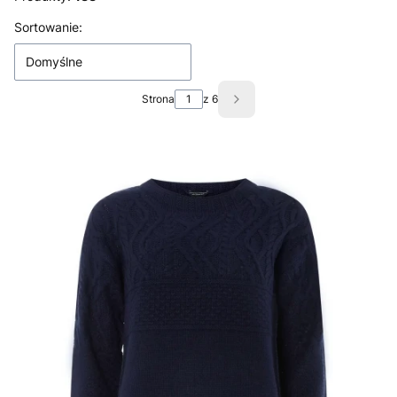
Lista produktów
Sortowanie:
Domyślne
Strona
z 6
Następne produkty