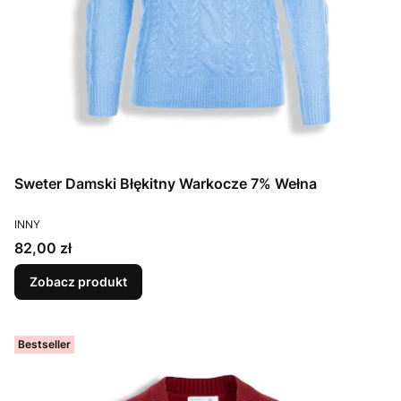
Sweter Damski Błękitny Warkocze 7% Wełna
PRODUCENT
INNY
Cena
82,00 zł
Zobacz produkt
Bestseller