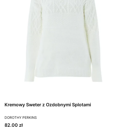
Kremowy Sweter z Ozdobnymi Splotami
PRODUCENT
DOROTHY PERKINS
Cena
82,00 zł