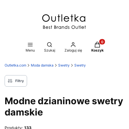
Produkty w koszy
Otwórz wyszukiwarkę
Menu
Szukaj
Zaloguj się
Koszyk
Outletka.com
Moda damska
Swetry
Swetry
Filtry
Modne dzianinowe swetry
damskie
Produkty:
133