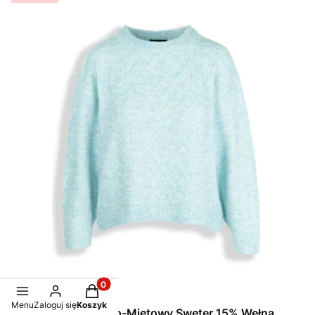
Produkty w koszyku: 0. Zobacz szczegóły
Menu
Zaloguj się
Koszyk
Dzianinowy Błękitno-Miętowy Sweter 15% Wełna