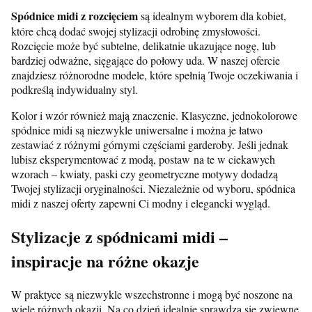
Spódnice midi z rozcięciem
są idealnym wyborem dla kobiet,
które chcą dodać swojej stylizacji odrobinę zmysłowości.
Rozcięcie może być subtelne, delikatnie ukazujące nogę, lub
bardziej odważne, sięgające do połowy uda. W naszej ofercie
znajdziesz różnorodne modele, które spełnią Twoje oczekiwania i
podkreślą indywidualny styl.
Kolor i wzór również mają znaczenie. Klasyczne, jednokolorowe
spódnice midi są niezwykle uniwersalne i można je łatwo
zestawiać z różnymi górnymi częściami garderoby. Jeśli jednak
lubisz eksperymentować z modą, postaw na te w ciekawych
wzorach – kwiaty, paski czy geometryczne motywy dodadzą
Twojej stylizacji oryginalności. Niezależnie od wyboru, spódnica
midi z naszej oferty zapewni Ci modny i elegancki wygląd.
Stylizacje z spódnicami midi –
inspiracje na różne okazje
W praktyce są niezwykle wszechstronne i mogą być noszone na
wiele różnych okazji. Na co dzień idealnie sprawdzą się zwiewne