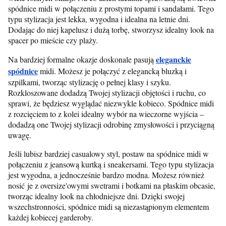
spódnice midi w połączeniu z prostymi topami i sandałami. Tego
typu stylizacja jest lekka, wygodna i idealna na letnie dni.
Dodając do niej kapelusz i dużą torbę, stworzysz idealny look na
spacer po mieście czy plaży.
eleganckie
Na bardziej formalne okazje doskonale pasują
spódnice
midi. Możesz je połączyć z elegancką bluzką i
szpilkami, tworząc stylizację o pełnej klasy i szyku.
Rozkloszowane dodadzą Twojej stylizacji objętości i ruchu, co
sprawi, że będziesz wyglądać niezwykle kobieco. Spódnice midi
z rozcięciem to z kolei idealny wybór na wieczorne wyjścia –
dodadzą one Twojej stylizacji odrobinę zmysłowości i przyciągną
uwagę.
Jeśli lubisz bardziej casualowy styl, postaw na spódnice midi w
połączeniu z jeansową kurtką i sneakersami. Tego typu stylizacja
jest wygodna, a jednocześnie bardzo modna. Możesz również
nosić je z oversize'owymi swetrami i botkami na płaskim obcasie,
tworząc idealny look na chłodniejsze dni. Dzięki swojej
wszechstronności, spódnice midi są niezastąpionym elementem
każdej kobiecej garderoby.