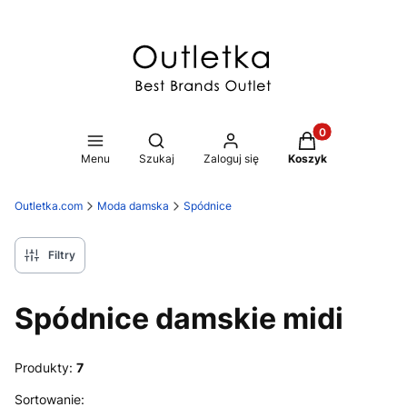
Produkty w koszy
Otwórz wyszukiwarkę
Menu
Szukaj
Zaloguj się
Koszyk
Outletka.com
Moda damska
Spódnice
Filtry
Spódnice damskie midi
Produkty:
7
Lista produktów
Sortowanie: