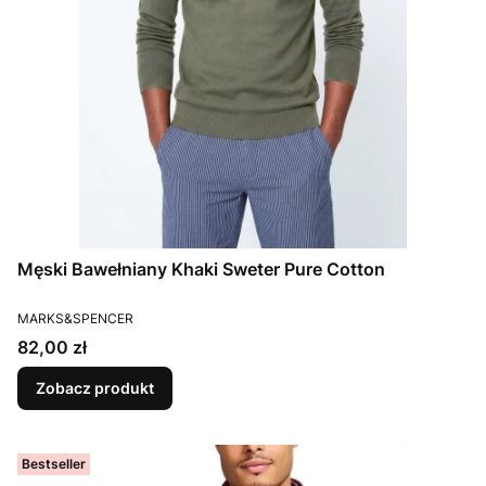
Męski Bawełniany Khaki Sweter Pure Cotton
PRODUCENT
MARKS&SPENCER
Cena
82,00 zł
Zobacz produkt
Bestseller