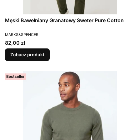
Męski Bawełniany Granatowy Sweter Pure Cotton
PRODUCENT
MARKS&SPENCER
Cena
82,00 zł
Zobacz produkt
Bestseller