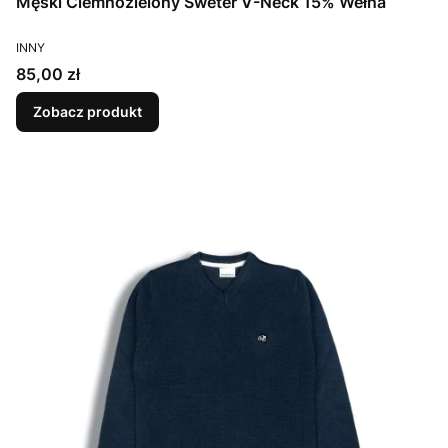
Męski Ciemnozielony Sweter V-Neck 15% Wełna
PRODUCENT
INNY
Cena
85,00 zł
Zobacz produkt