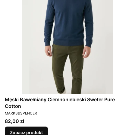
Męski Bawełniany Ciemnoniebieski Sweter Pure
Cotton
PRODUCENT
MARKS&SPENCER
Cena
82,00 zł
Zobacz produkt