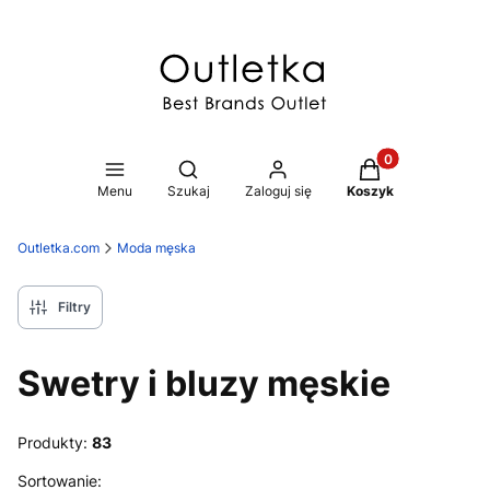
Produkty w koszy
Otwórz wyszukiwarkę
Menu
Szukaj
Zaloguj się
Koszyk
Outletka.com
Moda męska
Filtry
Swetry i bluzy męskie
Produkty:
83
Lista produktów
Sortowanie: