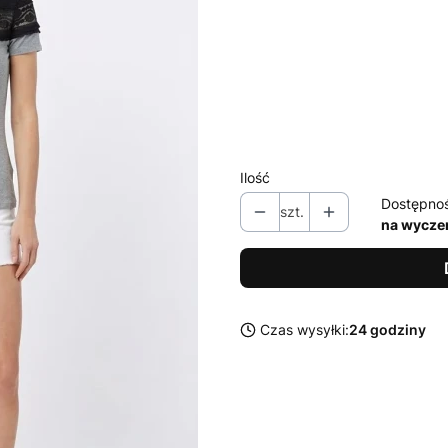
Wybierz wariant produktu:
Poszczególne warianty mogą ró
*
Rozmiar
34 / XS
Ilość
Dostępno
szt.
na wycze
Czas wysyłki:
24 godziny