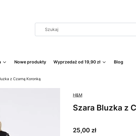
a
Nowe produkty
Wyprzedaż od 19,90 zł
Blog
luzka z Czarną Koronką
H&M
Szara Bluzka z 
Cena
25,00 zł