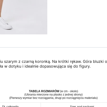
niu szarym z czarną koronką. Na krótki rękaw. Góra bluzki
ła w dotyku i idealnie dopasowująca się do figury.
TABELA ROZMIARÓW
(w cm - około)
(Ubrania mierzone na płasko z jednej strony)
(Pierwszy wymiar bez rozciągania, drugi po rozciągnięciu materiału)
Dł. całkowita
Szer. pod pachami