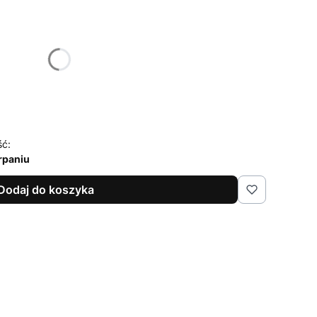
żnić się ceną
ść:
rpaniu
Dodaj do koszyka