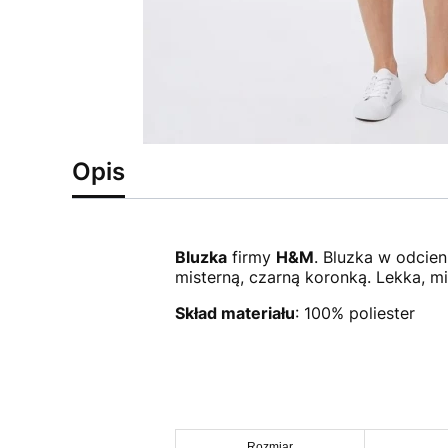
Opis
Bluzka
firmy
H&M
. Bluzka w odcie
misterną, czarną koronką. Lekka, mi
Skład materiału
: 100% poliester
Rozmiar