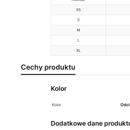
XS
S
M
L
XL
Cechy produktu
Kolor
Kolor
Odci
Dodatkowe dane produkt