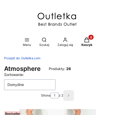
Produkty w koszy
Otwórz wyszukiwarkę
Menu
Szukaj
Zaloguj się
Koszyk
Przejdź do:
Outletka.com
Atmosphere
Produkty:
26
Lista produktów
Sortowanie:
Domyślne
Strona
z 2
Następne produkty
Bestseller