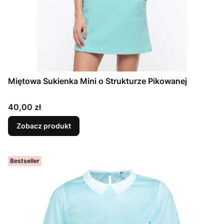
Miętowa Sukienka Mini o Strukturze Pikowanej
Cena
40,00 zł
Zobacz produkt
Bestseller