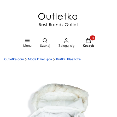
Produkty w koszy
Otwórz wyszukiwarkę
Menu
Szukaj
Zaloguj się
Koszyk
Outletka.com
Moda Dziecięca
Kurtki i Płaszcze