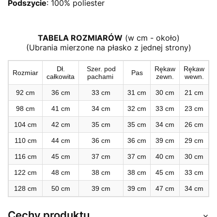
Podszycie
: 100% poliester
TABELA ROZMIARÓW
(w cm - około)
(Ubrania mierzone na płasko z jednej strony)
Dł.
Szer. pod
Rękaw
Rękaw
Rozmiar
Pas
całkowita
pachami
zewn.
wewn.
92 cm
36 cm
33 cm
31 cm
30 cm
21 cm
98 cm
41 cm
34 cm
32 cm
33 cm
23 cm
104 cm
42 cm
35 cm
35 cm
34 cm
26 cm
110 cm
44 cm
36 cm
36 cm
39 cm
29 cm
116 cm
45 cm
37 cm
37 cm
40 cm
30 cm
122 cm
48 cm
38 cm
38 cm
45 cm
33 cm
128 cm
50 cm
39 cm
39 cm
47 cm
34 cm
Cechy produktu