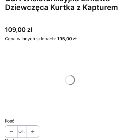
Dziewczęca Kurtka z Kapturem
Cena
109,00 zł
Cena w innych sklepach:
195,00 zł
Wybierz wariant produktu:
Poszczególne warianty mogą różnić się ceną
*
Rozmiar
92 cm
104 cm
110 cm
Ilość
szt.