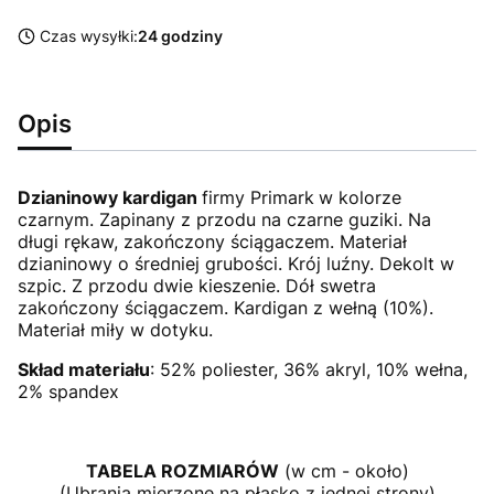
Czas wysyłki:
24 godziny
Opis
Dzianinowy kardigan
firmy Primark
w kolorze
czarnym. Zapinany z przodu na czarne guziki. Na
długi rękaw, zakończony ściągaczem. Materiał
dzianinowy o średniej grubości. Krój luźny. Dekolt w
szpic. Z przodu dwie kieszenie. Dół swetra
zakończony ściągaczem. Kardigan z wełną (10%).
Materiał miły w dotyku.
Skład materiału
: 52% poliester, 36% akryl, 10% wełna,
2% spandex
TABELA ROZMIARÓW
(w cm - około)
(Ubrania mierzone na płasko z jednej strony)