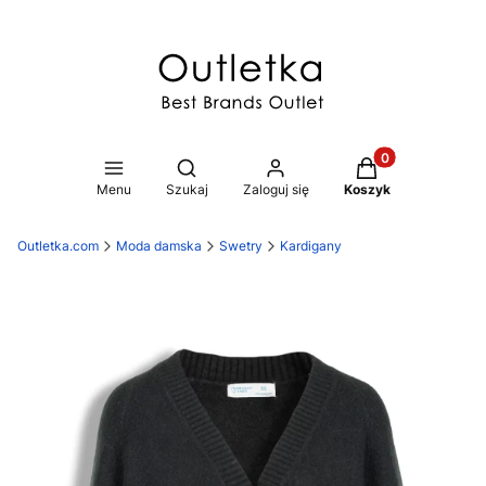
Produkty w koszy
Otwórz wyszukiwarkę
Menu
Szukaj
Zaloguj się
Koszyk
Outletka.com
Moda damska
Swetry
Kardigany