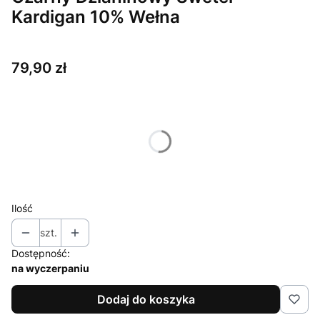
Kardigan 10% Wełna
Cena
79,90 zł
Wybierz wariant produktu:
Poszczególne warianty mogą różnić się ceną
*
Rozmiar
34 / XS
Ilość
szt.
Dostępność:
na wyczerpaniu
Dodaj do koszyka