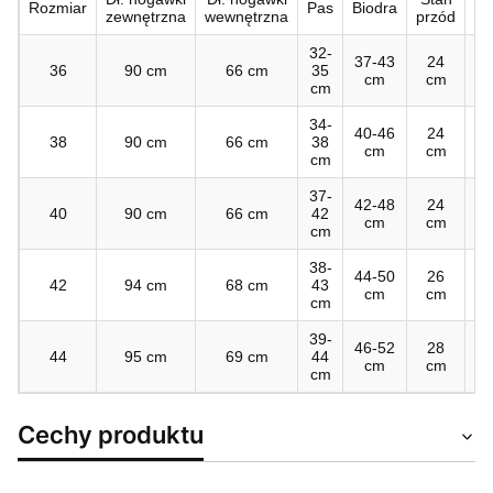
Rozmiar
Pas
Biodra
zewnętrzna
wewnętrzna
przód
ty
32-
37-43
24
3
36
90 cm
66 cm
35
cm
cm
c
cm
34-
40-46
24
3
38
90 cm
66 cm
38
cm
cm
c
cm
37-
42-48
24
3
40
90 cm
66 cm
42
cm
cm
c
cm
38-
44-50
26
3
42
94 cm
68 cm
43
cm
cm
c
cm
39-
46-52
28
3
44
95 cm
69 cm
44
cm
cm
c
cm
Cechy produktu