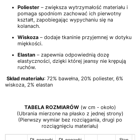
Poliester
– zwiększa wytrzymałość materiału i
pomaga spodniom zachować ich pierwotny
kształt, zapobiegając wypychaniu się na
kolanach.
Wiskoza
– dodaje tkaninie przyjemnej w dotyku
miękkości.
Elastan
– zapewnia odpowiednią dozę
elastyczności, dzięki której jeansy nie krępują
ruchów.
Skład materiału
: 72% bawełna, 20% poliester, 6%
wiskoza, 2% elastan
TABELA ROZMIARÓW
(w cm - około)
(Ubrania mierzone na płasko z jednej strony)
(Pierwszy wymiar bez rozciągania, drugi po
rozciągnięciu materiału)
Dł. nogawki
Dł. nogawki
Stan
St