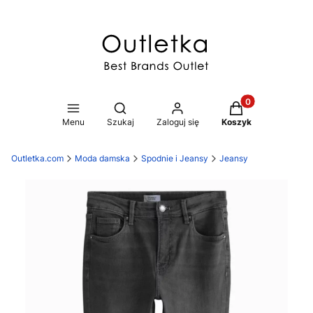
Produkty w koszy
Otwórz wyszukiwarkę
Menu
Szukaj
Zaloguj się
Koszyk
Outletka.com
Moda damska
Spodnie i Jeansy
Jeansy