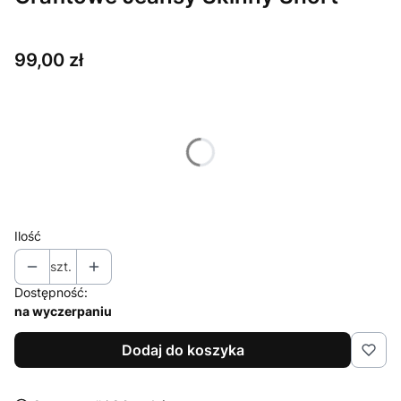
Cena
99,00 zł
Wybierz wariant produktu:
Poszczególne warianty mogą różnić się ceną
*
Rozmiar
40 / L
Ilość
szt.
Dostępność:
na wyczerpaniu
Dodaj do koszyka