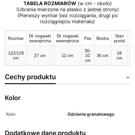
TABELA ROZMIARÓW
(w cm - około)
(Ubrania mierzone na płasko z jednej strony)
(Pierwszy wymiar bez rozciągania, drugi po
rozciągnięciu materiału)
Dł. nogawki
Dł. nogawki
Stan
St
Rozmiar
Pas
Biodra
zewnętrzna
wewnętrzna
przód
ty
30-
122/128
18
2
27 cm
11 cm
32
36 cm
cm
cm
c
cm
Cechy produktu
Kolor
Kolor
Odcienie granatowego
Dodatkowe dane produktu