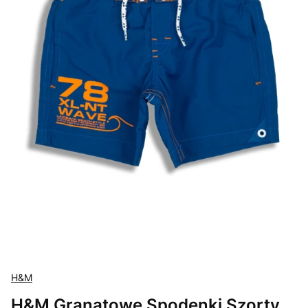
H&M
H&M Granatowe Spodenki Szorty