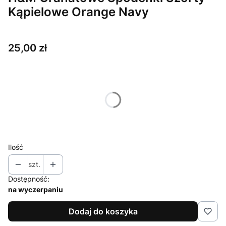
Kąpielowe Orange Navy
Cena
25,00 zł
Wybierz wariant produktu:
Poszczególne warianty mogą różnić się ceną
*
Rozmiar
122 cm
Ilość
szt.
Dostępność:
na wyczerpaniu
Dodaj do koszyka