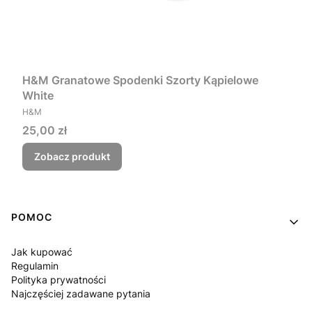
H&M Granatowe Spodenki Szorty Kąpielowe
White
PRODUCENT
H&M
Cena
25,00 zł
Zobacz produkt
Linki w stopce
POMOC
Jak kupować
Regulamin
Polityka prywatności
Najczęściej zadawane pytania