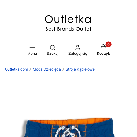
Produkty w koszy
Otwórz wyszukiwarkę
Menu
Szukaj
Zaloguj się
Koszyk
Outletka.com
Moda Dziecięca
Stroje Kąpielowe