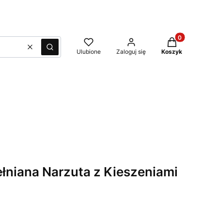
Produkty w kos
Wyczyść
Szukaj
Ulubione
Zaloguj się
Koszyk
niana Narzuta z Kieszeniami