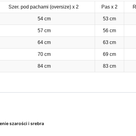
Szer. pod pachami (oversize) x 2
Pas x 2
R
54 cm
53 cm
57 cm
56 cm
64 cm
63 cm
70 cm
69 cm
84 cm
83 cm
enie szarości i srebra