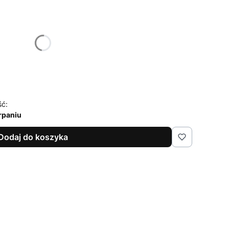
żnić się ceną
ść:
rpaniu
Dodaj do koszyka