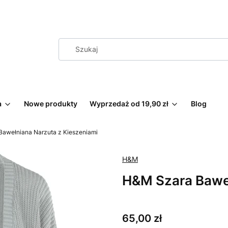
a
Nowe produkty
Wyprzedaż od 19,90 zł
Blog
awełniana Narzuta z Kieszeniami
H&M
H&M Szara Baweł
Cena
65,00 zł