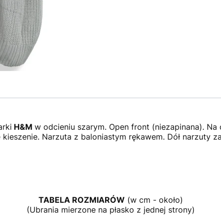
rki
H&M
w odcieniu szarym. Open front (niezapinana). Na
 kieszenie. Narzuta z baloniastym rękawem. Dół narzuty 
TABELA ROZMIARÓW
(w cm - około)
(Ubrania mierzone na płasko z jednej strony)