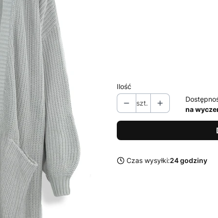
Wybierz wariant produktu:
Poszczególne warianty mogą ró
*
Rozmiar
42 / XL
Ilość
Dostępno
szt.
na wycze
Czas wysyłki:
24 godziny