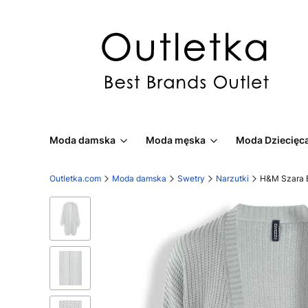
Moda damska
Moda męska
Moda Dziecięc
Outletka.com
Moda damska
Swetry
Narzutki
H&M Szara B