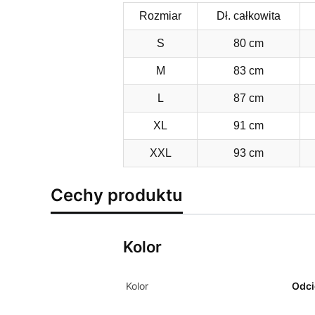
Rozmiar
Dł. całkowita
S
80 cm
M
83 cm
L
87 cm
XL
91 cm
XXL
93 cm
Cechy produktu
Kolor
Kolor
Odci