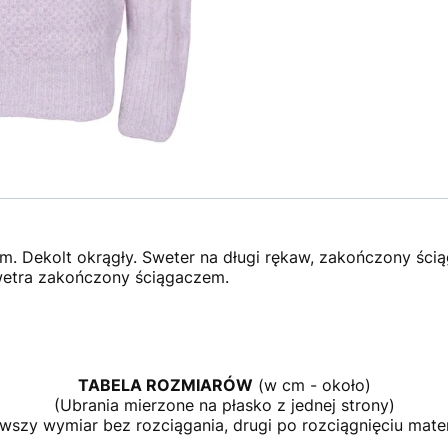
wym. Dekolt okrągły. Sweter na długi rękaw, zakończony ś
wetra zakończony ściągaczem.
TABELA ROZMIARÓW
(w cm - około)
(Ubrania mierzone na płasko z jednej strony)
rwszy wymiar bez rozciągania, drugi po rozciągnięciu mater