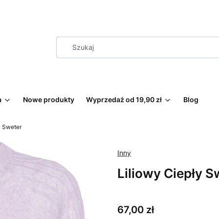
a
Nowe produkty
Wyprzedaż od 19,90 zł
Blog
y Sweter
Inny
Liliowy Ciepły S
Cena
67,00 zł