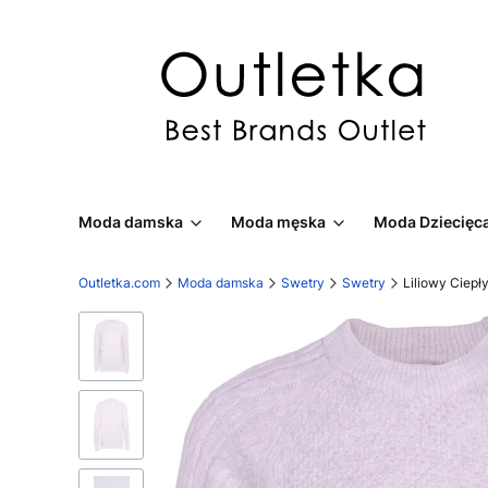
Moda damska
Moda męska
Moda Dziecięc
Outletka.com
Moda damska
Swetry
Swetry
Liliowy Ciepł