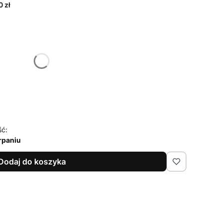
0 zł
żnić się ceną
ść:
rpaniu
Dodaj do koszyka