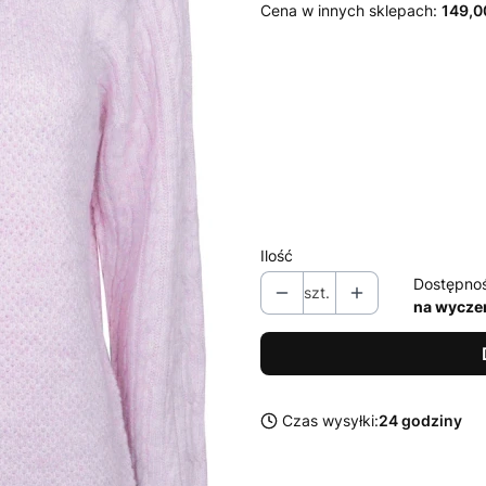
Cena w innych sklepach:
149,0
Wybierz wariant produktu:
Poszczególne warianty mogą ró
*
Rozmiar
40 / L
42 / XL
Ilość
Dostępno
szt.
na wycze
Czas wysyłki:
24 godziny