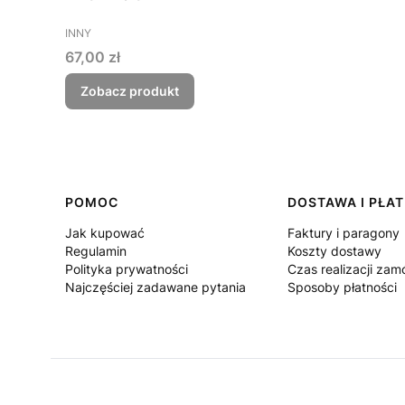
PRODUCENT
INNY
Cena
67,00 zł
Zobacz produkt
Linki w stopce
POMOC
DOSTAWA I PŁA
Jak kupować
Faktury i paragony
Regulamin
Koszty dostawy
Polityka prywatności
Czas realizacji za
Najczęściej zadawane pytania
Sposoby płatności