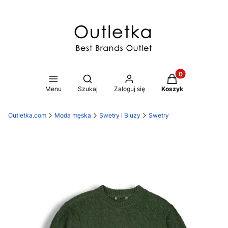
Produkty w koszy
Otwórz wyszukiwarkę
Menu
Szukaj
Zaloguj się
Koszyk
Outletka.com
Moda męska
Swetry i Bluzy
Swetry