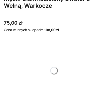
Wełną, Warkocze
Cena
75,00 zł
Cena w innych sklepach:
198,00 zł
Wybierz wariant produktu:
Poszczególne warianty mogą różnić się ceną
*
Rozmiar
M
L
XL
XXL
3XL