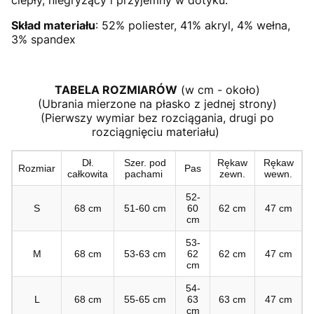
ciepły, niegryzący i przyjemny w dotyku.
Skład materiału
: 52% poliester, 41% akryl, 4% wełna,
3% spandex
TABELA ROZMIARÓW
(w cm - około)
(Ubrania mierzone na płasko z jednej strony)
(Pierwszy wymiar bez rozciągania, drugi po
rozciągnięciu materiału)
Dł.
Szer. pod
Rękaw
Rękaw
Rozmiar
Pas
całkowita
pachami
zewn.
wewn.
52-
S
68 cm
51-60 cm
60
62 cm
47 cm
cm
53-
M
68 cm
53-63 cm
62
62 cm
47 cm
cm
54-
L
68 cm
55-65 cm
63
63 cm
47 cm
cm