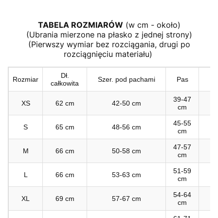
TABELA ROZMIARÓW
(w cm - około)
(Ubrania mierzone na płasko z jednej strony)
(Pierwszy wymiar bez rozciągania, drugi po
rozciągnięciu materiału)
Dł.
R
Rozmiar
Szer. pod pachami
Pas
całkowita
z
39-47
XS
62 cm
42-50 cm
6
cm
45-55
S
65 cm
48-56 cm
6
cm
47-57
M
66 cm
50-58 cm
6
cm
51-59
L
66 cm
53-63 cm
6
cm
54-64
XL
69 cm
57-67 cm
6
cm