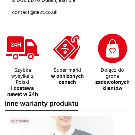
2 D02 ED70 Dublin, Irlandia
contact@next.co.uk
Szybka
Super marki
Dołącz do
wysyłka z
w obniżonych
grona
Polski
cenach
zadowolonych
i dostawa
klientów
nawet w 24h
Inne warianty produktu
Bestseller