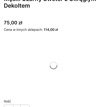
Dekoltem
Cena
75,00 zł
Cena w innych sklepach:
114,00 zł
Wybierz wariant produktu:
Poszczególne warianty mogą różnić się ceną
*
Rozmiar
S
M
L
XL
Ilość