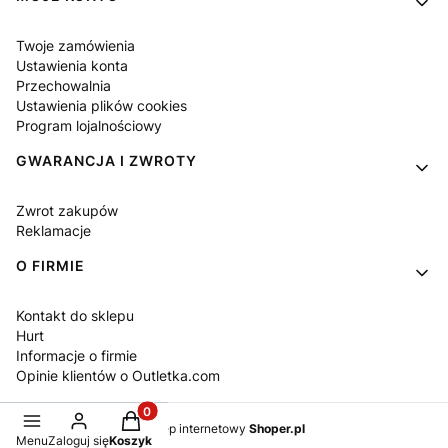
Twoje zamówienia
Ustawienia konta
Przechowalnia
Ustawienia plików cookies
Program lojalnościowy
GWARANCJA I ZWROTY
Zwrot zakupów
Reklamacje
O FIRMIE
Kontakt do sklepu
Hurt
Informacje o firmie
Opinie klientów o Outletka.com
Produkty w koszyku: 0. Zobacz szczegóły
Sklep internetowy
Shoper.pl
Menu
Zaloguj się
Koszyk