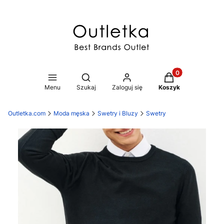
Produkty w koszy
Otwórz wyszukiwarkę
Menu
Szukaj
Zaloguj się
Koszyk
Outletka.com
Moda męska
Swetry i Bluzy
Swetry