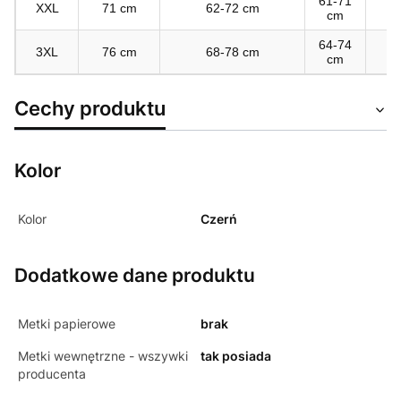
61-71
XXL
71 cm
62-72 cm
6
cm
64-74
3XL
76 cm
68-78 cm
6
cm
Cechy produktu
Kolor
Kolor
Czerń
Dodatkowe dane produktu
Metki papierowe
brak
Metki wewnętrzne - wszywki
tak posiada
producenta