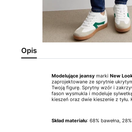
Opis
Modelujące jeansy
marki
New Loo
zaprojektowane ze sprytnie ukrytym
Twoją figurę. Sprytny wzór i zakrz
fason wysmukla i modeluje sylwetkę.
kieszeń oraz dwie kieszenie z tyłu.
Skład materiału
: 68% bawełna, 28% 