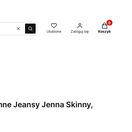
Produkty w kos
Wyczyść
Szukaj
Ulubione
Zaloguj się
Koszyk
ne Jeansy Jenna Skinny,