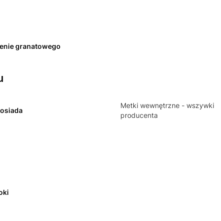
enie granatowego
u
Metki wewnętrzne - wszywki
posiada
producenta
oki