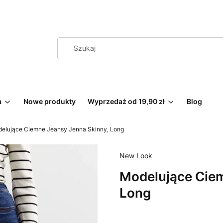
a
Nowe produkty
Wyprzedaż od 19,90 zł
Blog
elujące Ciemne Jeansy Jenna Skinny, Long
New Look
Modelujące Ciem
Long