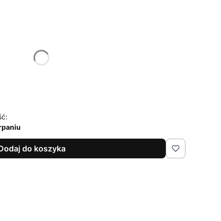
żnić się ceną
ść:
rpaniu
Dodaj do koszyka