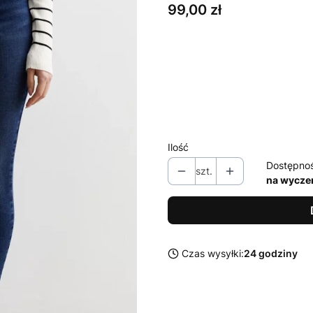
Cena
99,00 zł
Wybierz wariant produktu:
Poszczególne warianty mogą ró
*
Rozmiar
34 / XS
Ilość
Dostępno
szt.
na wycze
Czas wysyłki:
24 godziny