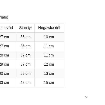
iału)
an przód
Stan tył
Nogawka dół
27 cm
35 cm
10 cm
27 cm
36 cm
11 cm
28 cm
37 cm
11 cm
29 cm
37 cm
12 cm
30 cm
39 cm
13 cm
33 cm
43 cm
15 cm