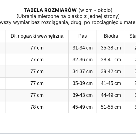
TABELA ROZMIARÓW
(w cm - około)
(Ubrania mierzone na płasko z jednej strony)
rwszy wymiar bez rozciągania, drugi po rozciągnięciu mater
a
Dł. nogawki wewnętrzna
Pas
Biodra
St
77 cm
31-34 cm
35-38 cm
77 cm
32-36 cm
38-41 cm
77 cm
34-37 cm
39-42 cm
77 cm
35-39 cm
41-45 cm
77 cm
39-43 cm
44-49 cm
78 cm
45-49 cm
51-55 cm