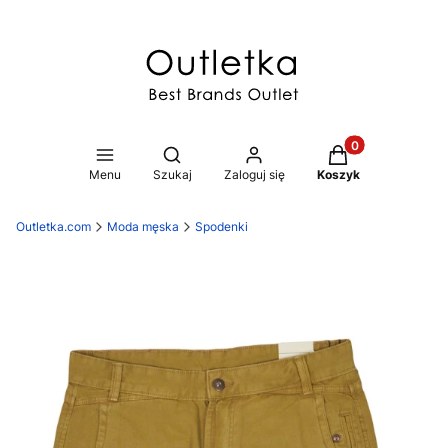
Produkty w koszy
Otwórz wyszukiwarkę
Menu
Szukaj
Zaloguj się
Koszyk
Outletka.com
Moda męska
Spodenki