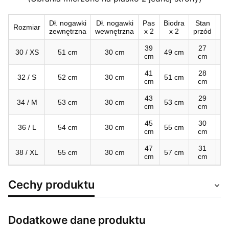
Dł. nogawki
Dł. nogawki
Pas
Biodra
Stan
St
Rozmiar
zewnętrzna
wewnętrzna
x 2
x 2
przód
ty
39
27
3
30 / XS
51 cm
30 cm
49 cm
cm
cm
c
41
28
3
32 / S
52 cm
30 cm
51 cm
cm
cm
c
43
29
3
34 / M
53 cm
30 cm
53 cm
cm
cm
c
45
30
3
36 / L
54 cm
30 cm
55 cm
cm
cm
c
47
31
3
38 / XL
55 cm
30 cm
57 cm
cm
cm
c
Cechy produktu
Dodatkowe dane produktu