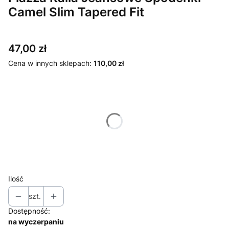
Camel Slim Tapered Fit
Cena
47,00 zł
Cena w innych sklepach:
110,00 zł
Wybierz wariant produktu:
Poszczególne warianty mogą różnić się ceną
*
Rozmiar
XS
S
Ilość
szt.
Dostępność:
na wyczerpaniu