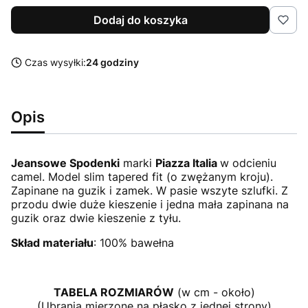
Dodaj do koszyka
Czas wysyłki:
24 godziny
Opis
Jeansowe Spodenki
marki
Piazza Italia
w odcieniu
camel. Model slim tapered fit (o zwężanym kroju).
Zapinane na guzik i zamek. W pasie wszyte szlufki. Z
przodu dwie duże kieszenie i jedna mała zapinana na
guzik oraz dwie kieszenie z tyłu.
Skład materiału
: 100% bawełna
TABELA ROZMIARÓW
(w cm - około)
(Ubrania mierzone na płasko z jednej strony)