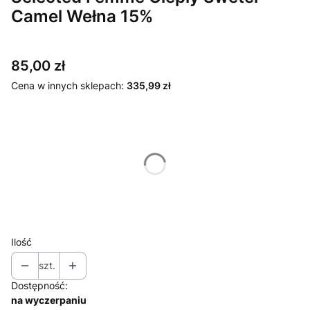
Camel Wełna 15%
Cena
85,00 zł
Cena w innych sklepach:
335,99 zł
Wybierz wariant produktu:
Poszczególne warianty mogą różnić się ceną
*
Rozmiar
36 / S
38 / M
Ilość
szt.
Dostępność:
na wyczerpaniu