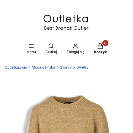
Produkty w koszy
Otwórz wyszukiwarkę
Menu
Szukaj
Zaloguj się
Koszyk
Outletka.com
Moda damska
Swetry
Swetry