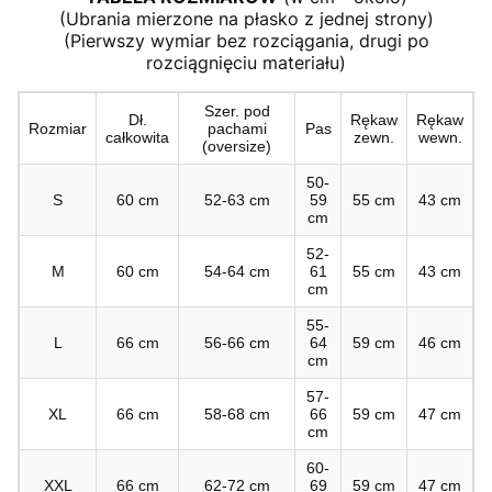
(Ubrania mierzone na płasko z jednej strony)
(Pierwszy wymiar bez rozciągania, drugi po
rozciągnięciu materiału)
Szer. pod
Dł.
Rękaw
Rękaw
Rozmiar
pachami
Pas
całkowita
zewn.
wewn.
(oversize)
50-
S
60 cm
52-63 cm
59
55 cm
43 cm
cm
52-
M
60 cm
54-64 cm
61
55 cm
43 cm
cm
55-
L
66 cm
56-66 cm
64
59 cm
46 cm
cm
57-
XL
66 cm
58-68 cm
66
59 cm
47 cm
cm
60-
XXL
66 cm
62-72 cm
69
59 cm
47 cm