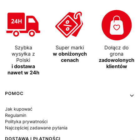
Szybka
Super marki
Dołącz do
wysyłka z
w obniżonych
grona
Polski
cenach
zadowolonych
i dostawa
klientów
nawet w 24h
Linki w stopce
POMOC
Jak kupować
Regulamin
Polityka prywatności
Najczęściej zadawane pytania
DOSTAWA I PŁATNOŚCI